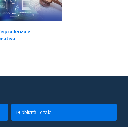
risprudenza e
mativa
Pubblicità Legale