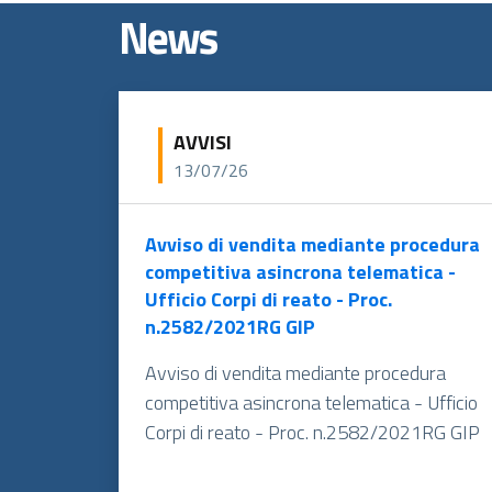
News
AVVISI
13/07/26
Avviso di vendita mediante procedura
competitiva asincrona telematica -
Ufficio Corpi di reato - Proc.
n.2582/2021RG GIP
Avviso di vendita mediante procedura
competitiva asincrona telematica - Ufficio
Corpi di reato - Proc. n.2582/2021RG GIP