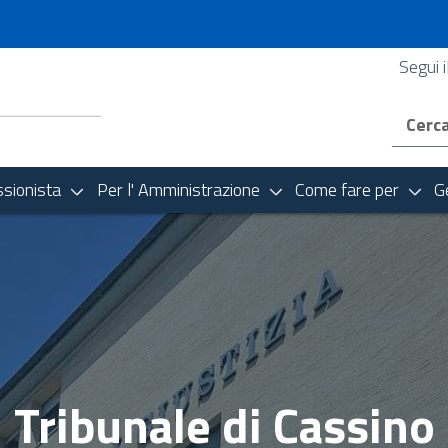
ino - Ministero della Gi
Link social
Segui i
ioni principali del sito. Premere i tasti CTRL + ALT + 0 per attivare
Ricerca conten
ssionista
Per l' Amministrazione
Come fare per
G
Tribunale di Cassino